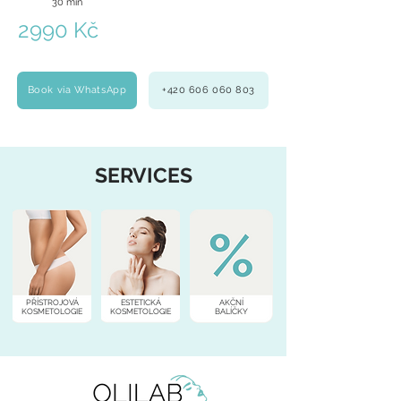
30 min
2990 Kč
Book via WhatsApp
+420 606 060 803
SERVICES
PŘÍSTROJOVÁ
ESTETICKÁ
AKČNÍ
KOSMETOLOGIE
KOSMETOLOGIE
BALÍČKY