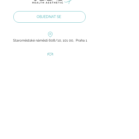
OBJEDNAT SE
Staroměstské náměstí 608/10, 101 00, Praha 1
olilab.aesthetic@gmail.com
+420 60 60 60 803
Zásady ochrany osobních údajů
Všeobecné obchodní podmínky