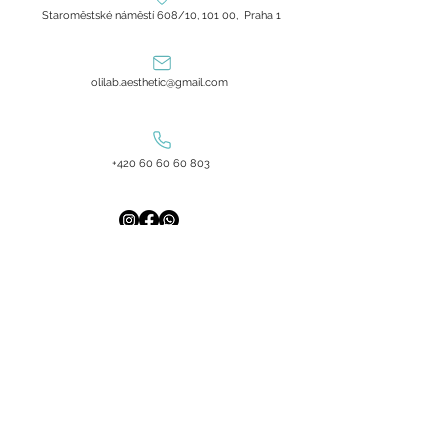
Staroměstské náměstí 608/10, 101 00, Praha 1
olilab.aesthetic@gmail.com
+420 60 60 60 803
Zásady ochrany osobních údajů
Všeobecné obchodní podmínky
GDPR
Oli Lab Beauty Laboratory
2019–2025
Oli beauty group sro
IČ: 03006107