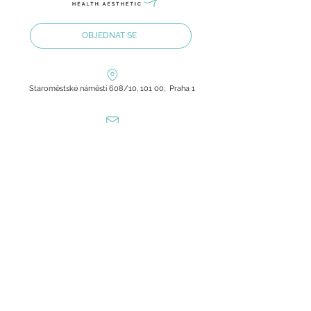
OBJEDNAT SE
Staroměstské náměstí 608/10, 101 00, Praha 1
olilab.aesthetic@gmail.com
+420 60 60 60 803
Zásady ochrany osobních údajů
Všeobecné obchodní podmínky