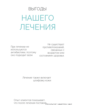
ВЫГОДЫ
НАШЕГО
ЛЕЧЕНИЯ
01
Не существует
02
При лечении не
противопоказаний,
используются
связанных с
антибиотики, поэтому
возрастом или
оно подходит всем
состоянием здоровья.
03
Лечение также включает
шлифовку кожи
04
05
Опыт клиентов показывает,
что после лечения постакне
Результат заметен уже