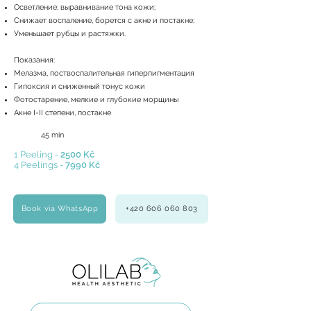
Осветление; выравнивание тона кожи;
Снижает воспаление, борется с акне и постакне;
Уменьшает рубцы и растяжки.
Показания:
Мелазма, поствоспалительная гиперпигментация
Гипоксия и сниженный тонус кожи
Фотоcтарение, мелкие и глубокие морщины
Акне I-II степени, постакне
45 min
1 Peeling -
2500 Kč
4 Peelings -
7990 Kč
Book via WhatsApp
+420 606 060 803