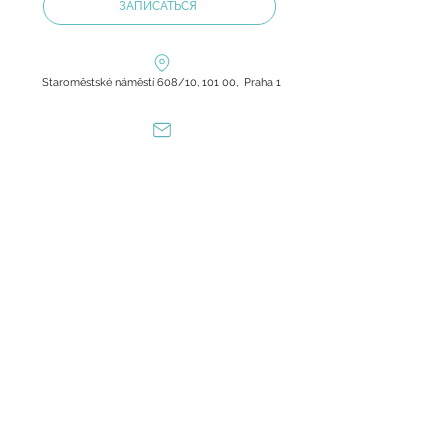
ЗАПИСАТЬСЯ
Staroměstské náměstí 608/10, 101 00, Praha 1
olilab.aesthetic@gmail.com
+420 60 60 60 803
Zásady ochrany osobních údajů
Všeobecné obchodní podmínky
GDPR
Лаборатория красоты Oli Lab