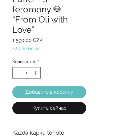
feromony 💎
“From Oli with
Love”
Цена
1 590,00 CZK
НДС Включая
Количество
*
Добавить в корзину
Купить сейчас
Každá kapka tohoto