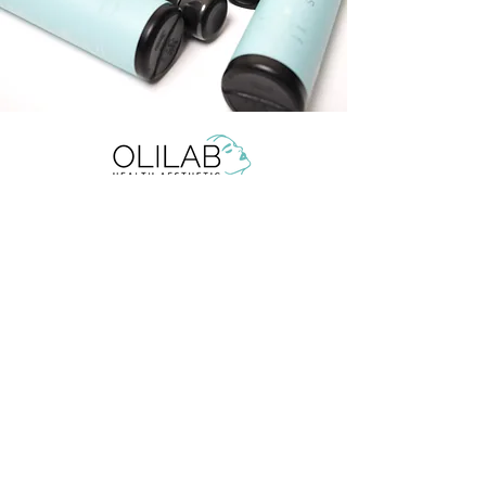
ЗАПИСАТЬСЯ
Staroměstské náměstí 608/10, 101 00, Praha 1
olilab.aesthetic@gmail.com
+420 60 60 60 803