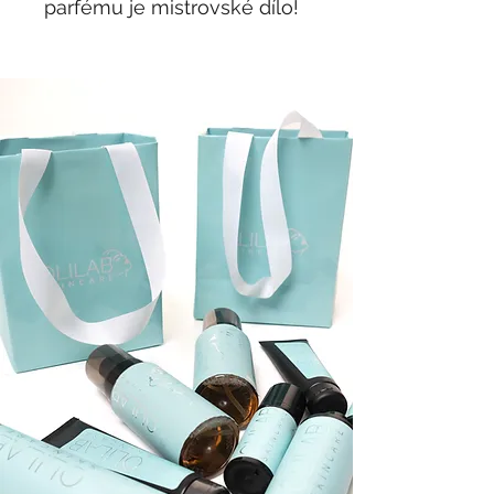
parfému je mistrovské dílo!
🪄
Složení vůně:
Hlava: hruška, magnólie,
broskev, mandarinka,
bergamot.
srdce: jasmín, růže,
konvalinka, tuberóza, frézie,
orchidej, švestka.
Základ: vanilka, lískové
oříšky, kašmír