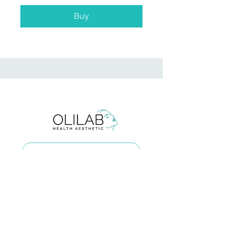
Buy
BOOK AN APPOINTMENT
Staroměstské náměstí 608/10, 101 00, Praha 1
olilab.aesthetic@gmail.com