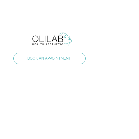
BOOK AN APPOINTMENT
Staroměstské náměstí 608/10, 101 00, Praha 1
olilab.aesthetic@gmail.com
+420 60 60 60 803