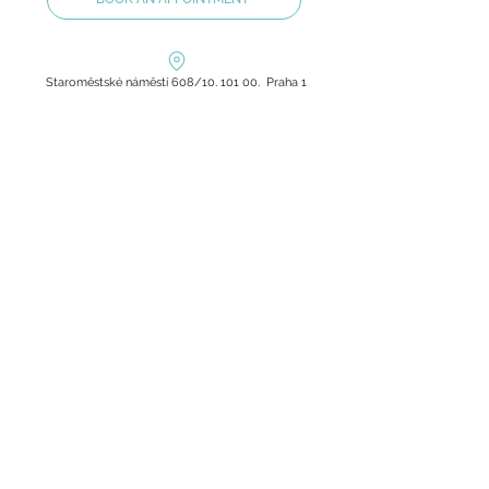
Staroměstské náměstí 608/10, 101 00, Praha 1
olilab.aesthetic@gmail.com
+420 60 60 60 803
Zásady ochrany osobních údajů
Všeobecné obchodní podmínky
Pravidla pro vrácení a výměnu zboží
Copyright © 2026 Oli Lab