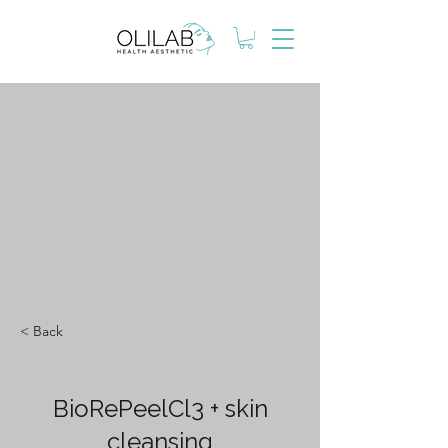
< Back
BioRePeelCl3 + skin
cleansing